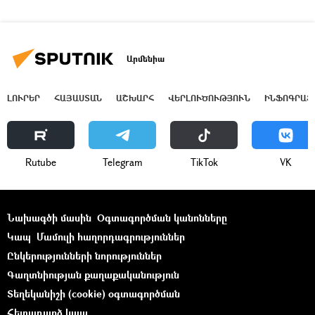
Արմենիա
ԼՈՒՐԵՐ
ՀԱՅԱՍՏԱՆ
ԱՇԽԱՐՀ
ՎԵՐԼՈՒԾՈՒԹՅՈՒՆ
ԻՆՖՈԳՐԱՖ
Rutube
Telegram
ТikТоk
VK
Նախագծի մասին
Օգտագործման կանոնները
Կապ
Մամուլի հաղորդագրություններ
Ընկերությունների նորություններ
Գաղտնիության քաղաքականություն
Տեղեկանիշի (cookie) օգտագործման
Հետադարձ կապ