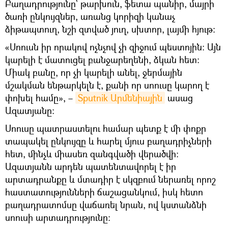
Բաղադրությունը` թարխուն, ֆետա պանիր, մայրի
ծառի ընկույզներ, առանց կորիզի կանաչ
ձիթապտուղ, նշի զտված յուղ, սխտոր, լայմի հյութ։
«Սոուսն իր որակով ոչնչով չի զիջում պեստոյին։ Այն
կարելի է մատուցել բանջարեղենի, ձկան հետ։
Միակ բանը, որ չի կարելի անել, ջերմային
մշակման ենթարկելն է, քանի որ սոուսը կարող է
փոխել համը», –
Sputnik Արմենիային
ասաց
Ազատյանը։
Սոուսը պատրաստելու համար պետք է մի փոքր
տապակել ընկույզը և հարել մյուս բաղադրիչների
հետ, մինչև միասեռ զանգվածի վերածվի։
Ազատյանն արդեն պատենտավորել է իր
արտադրանքը և մտադիր է սկզբում ներառել որոշ
հաստատությունների ճաշացանկում, իսկ հետո
բաղադրատոմսը վաճառել նրան, ով կստանձնի
սոուսի արտադրությունը։