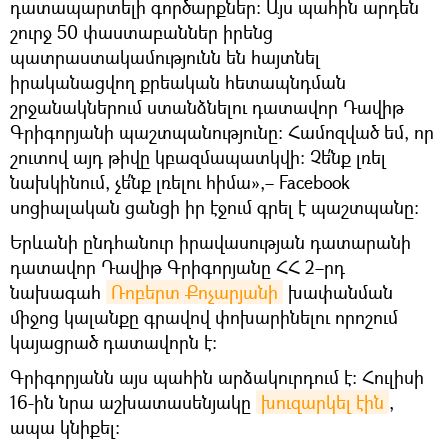
դատապարտելի գործարքներ։ Այս պահին արդեն
շուրջ 50 փաստաբաններ իրենց
պատրաստակամությունն են հայտնել
իրականացվող քրեական հետապնդման
շրջանակներում ստանձնելու դատավոր Դավիթ
Գրիգորյանի պաշտպանությունը։ Համոզված եմ, որ
շուտով այդ թիվը կբազմապատկվի։ Չե՛նք լռել
նախկինում, չե՛նք լռելու հիմա»,– Facebook
սոցիալական ցանցի իր էջում գրել է պաշտպանը։
Երևանի ընդհանուր իրավասության դատարանի
դատավոր Դավիթ Գրիգորյանը ՀՀ 2–րդ
նախագահ
Ռոբերտ Քոչարյանի
խափանման
միջոց կալանքը գրավով փոխարինելու որոշում
կայացրած դատավորն է։
Գրիգորյանն այս պահին արձակուրդում է։ Հուլիսի
16-ին նրա աշխատասենյակը
խուզարկել էին
,
ապա կնիքել։