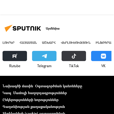
Արմենիա
ԼՈՒՐԵՐ
ՀԱՅԱՍՏԱՆ
ԱՇԽԱՐՀ
ՎԵՐԼՈՒԾՈՒԹՅՈՒՆ
ԻՆՖՈԳՐԱՖ
Rutube
Telegram
ТikТоk
VK
Նախագծի մասին
Օգտագործման կանոնները
Կապ
Մամուլի հաղորդագրություններ
Ընկերությունների նորություններ
Գաղտնիության քաղաքականություն
Տեղեկանիշի (cookie) օգտագործման