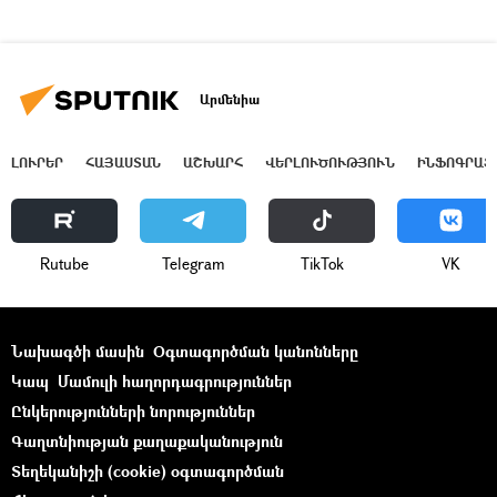
Արմենիա
ԼՈՒՐԵՐ
ՀԱՅԱՍՏԱՆ
ԱՇԽԱՐՀ
ՎԵՐԼՈՒԾՈՒԹՅՈՒՆ
ԻՆՖՈԳՐԱՖ
Rutube
Telegram
ТikТоk
VK
Նախագծի մասին
Օգտագործման կանոնները
Կապ
Մամուլի հաղորդագրություններ
Ընկերությունների նորություններ
Գաղտնիության քաղաքականություն
Տեղեկանիշի (cookie) օգտագործման