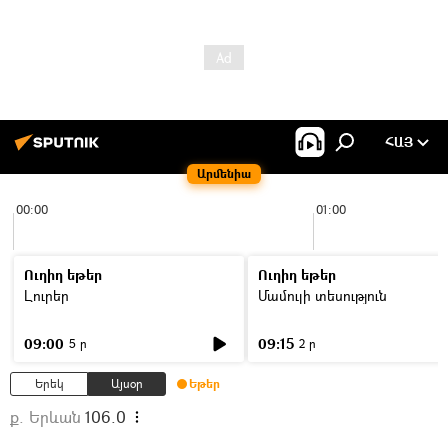
ՀԱՅ
Արմենիա
00:00
01:00
Ուղիղ եթեր
Ուղիղ եթեր
Լուրեր
Մամուլի տեսություն
09:00
09:15
5 ր
2 ր
Երեկ
Այսօր
Եթեր
ք. Երևան
106.0