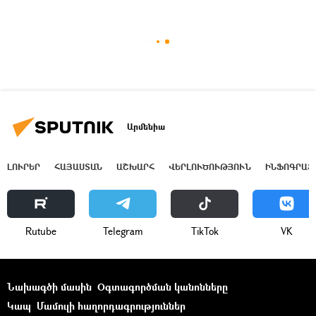
Արմենիա
ԼՈՒՐԵՐ
ՀԱՅԱՍՏԱՆ
ԱՇԽԱՐՀ
ՎԵՐԼՈՒԾՈՒԹՅՈՒՆ
ԻՆՖՈԳՐԱՖ
Rutube
Telegram
ТikТоk
VK
Նախագծի մասին
Օգտագործման կանոնները
Կապ
Մամուլի հաղորդագրություններ