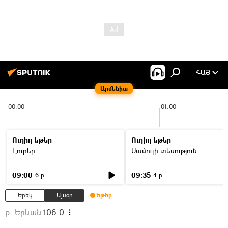
ՀԱՅ
Արմենիա
00:00
01:00
Ուղիղ եթեր
Ուղիղ եթեր
Լուրեր
Մամուլի տեսություն
09:00
09:35
6 ր
4 ր
Երեկ
Այսօր
Եթեր
ք. Երևան
106.0