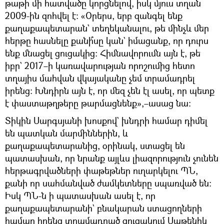
թաթի մի հատվածը կորցնելով, իսկ մյուս տղան
2009-ին զոհվել է։ «Օրերս, երբ զանգել ենք
քաղաքապետարան` տեղեկանալու, թե մինչև մեր
հերթը հասնելը քանի՞սը կան` իմացանք, որ դուրս
ենք մնացել ցուցակից։ Հիմնավորումն այն է, թե
իբր` 2017–ի կառավարության որոշումից հետո
տղայիս մահվան վկայականը չեմ տրամադրել
իրենց։ Խնդիրն այն է, որ մեզ չեն էլ ասել, որ պետք
է փաստաթղթերը թարմացնենք»,–ասաց նա։
Տիկին Սարգսյանի խոսքով` խնդրի համար դիմել
են պատկան մարմիններին, և
քաղաքապետարանից, օրինակ, ստացել են
պատասխան, որ նրանք այլևս լիազորություն չունեն
հերթագրվածների փաթեթներ ուղարկելու ՊՆ,
քանի որ սահմանված ժամկետները սպառված են:
Իսկ ՊՆ-ն ի պատասխան ասել է, որ
քաղաքապետարանի` բնակարան ստացողների
համար իրենց տրամադրած ցուցակում Սաթենիկ