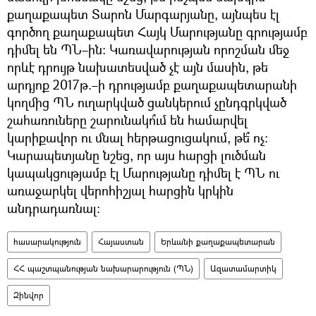
քաղաքապետ Տարոն Մարգարյանը, այնպես էլ
գործող քաղաքապետ Հայկ Մարությանը գրությամբ
դիմել են ՊՆ–ին։ Կառավարության որոշման մեջ
որևէ դրույթ նախատեսված չէ այն մասին, թե
արդյոք 2017թ.–ի դրությամբ քաղաքապետարանի
կողմից ՊՆ ուղարկված ցանկերում չընդգրկված
շահառուները շարունակո՞ւմ են համարվել
կարիքավոր ու մնալ հերթացուցակում, թե՞ ոչ։
Կարապետյանը նշեց, որ այս հարցի լուծման
կապակցությամբ էլ Մարությանը դիմել է ՊՆ ու
առաջարկել վերոհիշյալ հարցին կրկին
անդրադառնալ։
հասարակություն
Հայաստան
Երևանի քաղաքապետարան
ՀՀ պաշտպանության նախարարություն (ՊՆ)
Ազատամարտիկ
Զինվոր