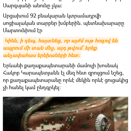
Սարգսյանի անունը չկա։
Արցախում 92 բնակարան կտրամադրվի
սոցիալական տարբեր խմբերին. պետնախարարը
Մարտունիում էր
Կինն, ի դեպ, հայտնեց, որ այժմ ութ հոգով են 
ապրում մի տան մեջ, այդ թվում` երեք 
անչափահաս երեխաների հետ։
Երևանի քաղաքապետարանի մամուլի խոսնակ
Հակոբ Կարապետյանն էլ մեզ հետ զրույցում նշեց,
որ քաղաքապետարանը որևէ մեկին որևէ ցուցակից
չի հանել կամ ընդգրկել։