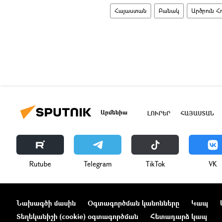
Հայաստան
Բանակ
Արծրուն Հ
Արմենիա
ԼՈՒՐԵՐ
ՀԱՅԱՍՏԱՆ
Rutube
Telegram
ТikТоk
VK
Նախագծի մասին
Օգտագործման կանոնները
Կապ
Տեղեկանիշի (cookie) օգտագործման
Հետադարձ կապ