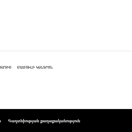
ՌԱԴԻՈ
ՄԱՄՈՒԼԻ ԿԵՆՏՐՈՆ
ր
Գաղտնիության քաղաքականություն