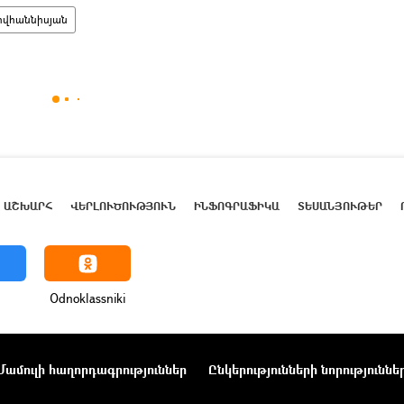
ովհաննիսյան
ԱՇԽԱՐՀ
ՎԵՐԼՈՒԾՈՒԹՅՈՒՆ
ԻՆՖՈԳՐԱՖԻԿԱ
ՏԵՍԱՆՅՈՒԹԵՐ
Odnoklassniki
Մամուլի հաղորդագրություններ
Ընկերությունների նորություննե