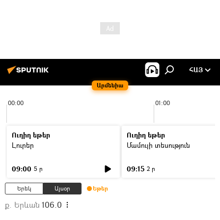
ՀԱՅ
Արմենիա
00:00
01:00
Ուղիղ եթեր
Ուղիղ եթեր
Լուրեր
Մամուլի տեսություն
09:00
09:15
5 ր
2 ր
Երեկ
Այսօր
Եթեր
ք. Երևան
106.0