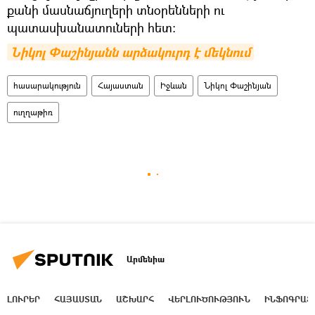
քանի մասնաճյուղերի տնօրենների ու
պատասխանատուների հետ:
Նիկոլ Փաշինյանն արձակուրդ է մեկնում
հասարակություն
Հայաստան
Իջևան
Նիկոլ Փաշինյան
ուղղաթիռ
Արմենիա
ԼՈՒՐԵՐ
ՀԱՅԱՍՏԱՆ
ԱՇԽԱՐՀ
ՎԵՐԼՈՒԾՈՒԹՅՈՒՆ
ԻՆՖՈԳՐԱՖ