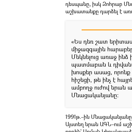
դեսպանը, իսկ Զոհրաբ Մն
աշխատանքը դարձել է առ
«Ես դեռ շատ երիտասա
միջազգային հարաբեր
Մեկնելուց առաջ ինձ
պատմաբան և դիվանա
խոսքեր ասաց, որոնք 
հիշեցի, թե ինչ է հայ
ամբողջ ուժով նրան աջ
Մնացականյանը։
1991թ.–ին Մնացականյան
Այստեղ նրան ԱԳՆ–ում աշ
որդին` Արման Կիրակոսյան