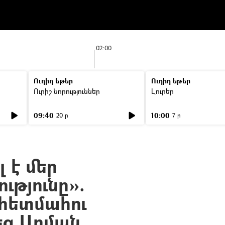
02:00
Ուղիղ եթեր
Ուղիղ եթեր
Ուրիշ նորություններ
Լուրեր
09:40
10:00
20 ր
7 ր
 է մեր
ւթյունը».
հետմահու
ց Արման