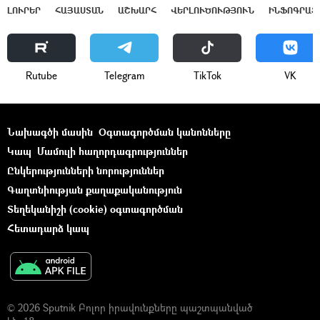
ԼՈՒՐԵՐ
ՀԱՅԱՍՏԱՆ
ԱՇԽԱՐՀ
ՎԵՐԼՈՒԾՈՒԹՅՈՒՆ
ԻՆՖՈԳՐԱՖ
Rutube
Telegram
ТikТоk
VK
Նախագծի մասին
Օգտագործման կանոնները
Կապ
Մամուլի հաղորդագրություններ
Ընկերությունների նորություններ
Գաղտնիության քաղաքականություն
Տեղեկանիշի (cookie) օգտագործման
Հետադարձ կապ
© 2026 Sputnik Բոլոր իրավունքները պաշտպանված