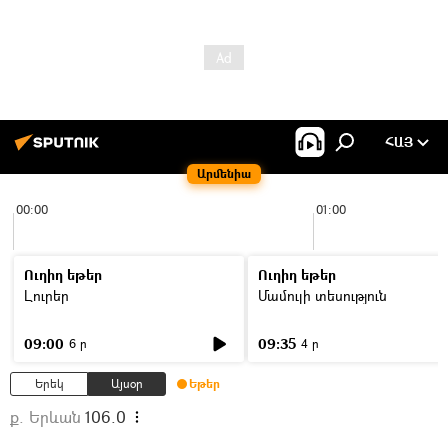
ՀԱՅ
Արմենիա
00:00
01:00
Ուղիղ եթեր
Ուղիղ եթեր
Լուրեր
Մամուլի տեսություն
09:00
09:35
6 ր
4 ր
Երեկ
Այսօր
Եթեր
ք. Երևան
106.0