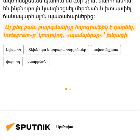
ավտոմեքենան պահում են գծի վրա, կարողանում
են ինքնուրույն կանգնեցնել մեքենան և խուսափել
ճանապարհային պատահարներից։
Այ քեզ բան. թարգմանիչը հոլոգրաֆիկ է դարձել, 
Instagram–ը` կոտրվող, «պամպերսը»՝ խելացի
Աշխարհ
Տեխնիկա և նորարարություններ
ավտոմեքենա
վարորդ
սմարթֆոն
Արմենիա