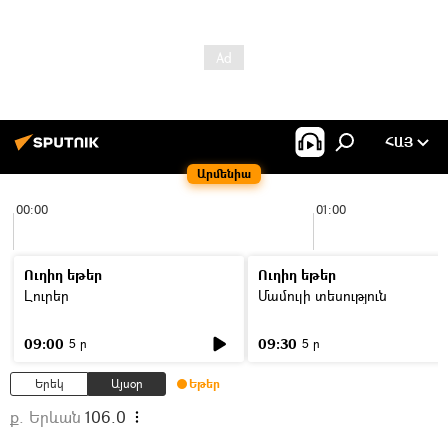
ՀԱՅ
Արմենիա
00:00
01:00
Ուղիղ եթեր
Ուղիղ եթեր
Լուրեր
Մամուլի տեսություն
09:00
09:30
5 ր
5 ր
Երեկ
Այսօր
Եթեր
ք. Երևան
106.0