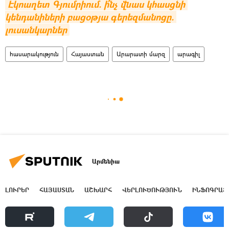
Էկոաղետ Գյումրիում. ի՞նչ վնաս կհասցնի 
կենդանիների բացօթյա գերեզմանոցը. 
լուսանկարներ
հասարակություն
Հայաստան
Արարատի մարզ
արագիլ
Արմենիա
ԼՈՒՐԵՐ
ՀԱՅԱՍՏԱՆ
ԱՇԽԱՐՀ
ՎԵՐԼՈՒԾՈՒԹՅՈՒՆ
ԻՆՖՈԳՐԱՖ