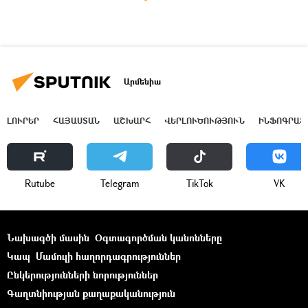
Արմենիա
ԼՈՒՐԵՐ
ՀԱՅԱՍՏԱՆ
ԱՇԽԱՐՀ
ՎԵՐԼՈՒԾՈՒԹՅՈՒՆ
ԻՆՖՈԳՐԱՖ
Rutube
Telegram
ТikТоk
VK
Նախագծի մասին
Օգտագործման կանոնները
Կապ
Մամուլի հաղորդագրություններ
Ընկերությունների նորություններ
Գաղտնիության քաղաքականություն