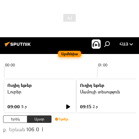
ՀԱՅ
Արմենիա
00:00
01:00
Ուղիղ եթեր
Ուղիղ եթեր
Լուրեր
Մամուլի տեսություն
09:00
09:15
5 ր
2 ր
Երեկ
Այսօր
Եթեր
ք. Երևան
106.0