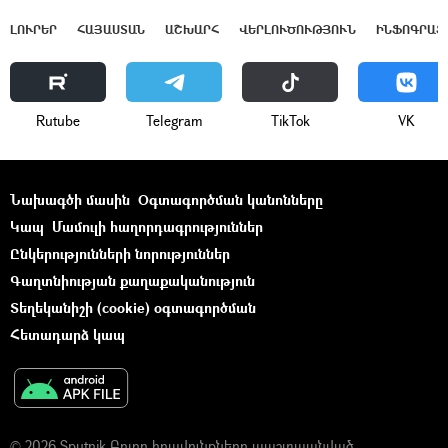
ԼՈՒՐԵՐ
ՀԱՅԱՍՏԱՆ
ԱՇԽԱՐՀ
ՎԵՐԼՈՒԾՈՒԹՅՈՒՆ
ԻՆՖՈԳՐԱՖ
Rutube
Telegram
ТikТоk
VK
Նախագծի մասին
Օգտագործման կանոնները
Կապ
Մամուլի հաղորդագրություններ
Ընկերությունների նորություններ
Գաղտնիության քաղաքականություն
Տեղեկանիշի (cookie) օգտագործման
Հետադարձ կապ
© 2026 Sputnik Բոլոր իրավունքները պաշտպանված