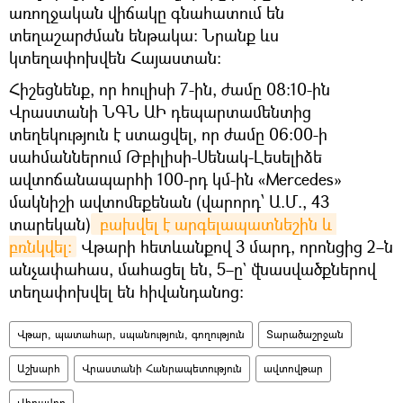
առողջական վիճակը գնահատում են
տեղաշարժման ենթակա։ Նրանք ևս
կտեղափոխվեն Հայաստան։
Հիշեցնենք, որ հուլիսի 7-ին, ժամը 08:10-ին
Վրաստանի ՆԳՆ ԱԻ դեպարտամենտից
տեղեկություն է ստացվել, որ ժամը 06։00-ի
սահմաններում Թբիլիսի-Սենակ-Լեսելիձե
ավտոճանապարհի 100-րդ կմ-ին «Mercedes»
մակնիշի ավտոմեքենան (վարորդ՝ Ա.Մ., 43
տարեկան)
 բախվել է արգելապատնեշին և 
բռնկվել։
Վթարի հետևանքով 3 մարդ, որոնցից 2–ն
անչափահաս, մահացել են, 5–ը` վնասվածքներով
տեղափոխվել են հիվանդանոց։
Վթար, պատահար, սպանություն, գողություն
Տարածաշրջան
Աշխարհ
Վրաստանի Հանրապետություն
ավտովթար
Վիրավոր