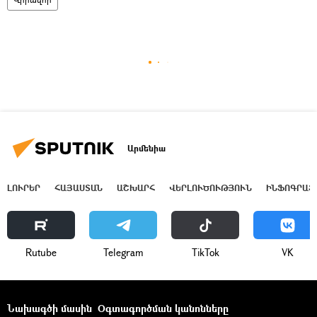
Արմենիա
ԼՈՒՐԵՐ
ՀԱՅԱՍՏԱՆ
ԱՇԽԱՐՀ
ՎԵՐԼՈՒԾՈՒԹՅՈՒՆ
ԻՆՖՈԳՐԱՖ
Rutube
Telegram
ТikТоk
VK
Նախագծի մասին
Օգտագործման կանոնները