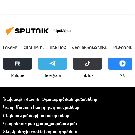
Արմենիա
ԼՈՒՐԵՐ
ՀԱՅԱՍՏԱՆ
ԱՇԽԱՐՀ
ՎԵՐԼՈՒԾՈՒԹՅՈՒՆ
ԻՆՖՈԳՐԱՖ
Rutube
Telegram
ТikТоk
VK
Նախագծի մասին
Օգտագործման կանոնները
Կապ
Մամուլի հաղորդագրություններ
Ընկերությունների նորություններ
Գաղտնիության քաղաքականություն
Տեղեկանիշի (cookie) օգտագործման