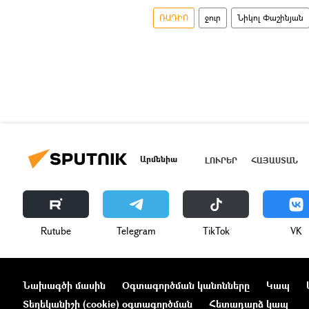
ՌԱԴԻՈ
ջուր
Նիկոլ Փաշինյան
Արմենիա
ԼՈՒՐԵՐ
ՀԱՅԱՍՏԱՆ
Rutube
Telegram
ТikТоk
VK
Նախագծի մասին
Օգտագործման կանոնները
Կապ
Տեղեկանիշի (cookie) օգտագործման
Հետադարձ կապ