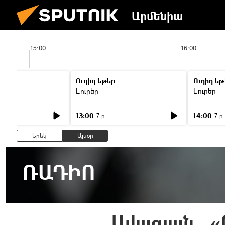
Արմենիա
15:00
16:00
Ուղիղ եթեր
Ուղիղ եթ
Լուրեր
Լուրեր
13:00
14:00
7 ր
7 ր
Երեկ
Այսօր
ՌԱԴԻՈ
Ավագյան․ «