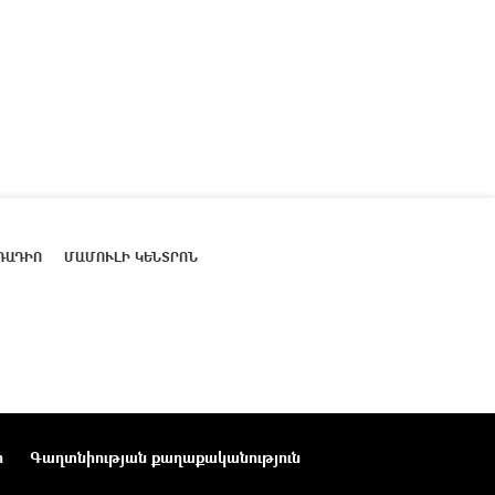
ՌԱԴԻՈ
ՄԱՄՈՒԼԻ ԿԵՆՏՐՈՆ
ր
Գաղտնիության քաղաքականություն