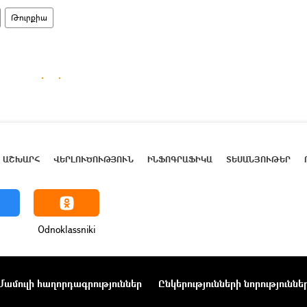
Թուրքիա
ԱՇԽԱՐՀ
ՎԵՐԼՈՒԾՈՒԹՅՈՒՆ
ԻՆՖՈԳՐԱՖԻԿԱ
ՏԵՍԱՆՅՈՒԹԵՐ
Odnoklassniki
Մամուլի հաղորդագրություններ
Ընկերությունների նորություննե