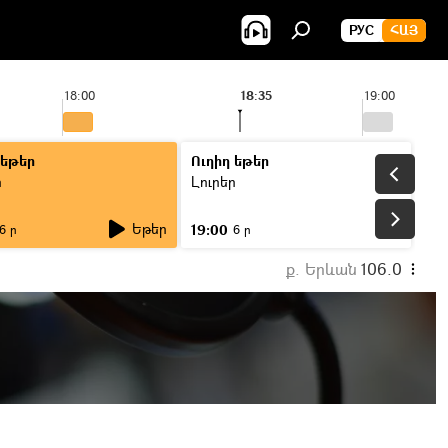
РУС
ՀԱՅ
18:00
18:35
19:00
 եթեր
Ուղիղ եթեր
ր
Լուրեր
Եթեր
19:00
6 ր
6 ր
ք. Երևան
106.0