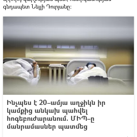
գնդապետ Նելլի Դուրյանը։
Ինչպես է 20–ամյա աղջիկն իր
կամքից անկախ պահվել
հոգեբուժարանում. ՄԻՊ–ը
մանրամասներ պատմեց