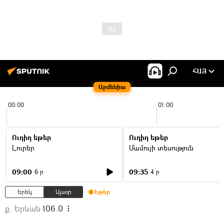
ՀԱՅ
Արմենիա
00:00
01:00
Ուղիղ եթեր
Ուղիղ եթեր
Լուրեր
Մամուլի տեսություն
09:00
09:35
6 ր
4 ր
Երեկ
Այսօր
Եթեր
ք. Երևան
106.0