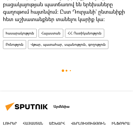
բացակայության պատճառով են երեխաները
գաղութում հայտնվում։ Ըստ Դուրյանի` ընտանիքի
հետ աշխատանքներ տանելու կարիք կա։
հասարակություն
Հայաստան
ՀՀ Ոստիկանություն
Բռնություն
Վթար, պատահար, սպանություն, գողություն
Արմենիա
ԼՈՒՐԵՐ
ՀԱՅԱՍՏԱՆ
ԱՇԽԱՐՀ
ՎԵՐԼՈՒԾՈՒԹՅՈՒՆ
ԻՆՖՈԳՐԱՖ