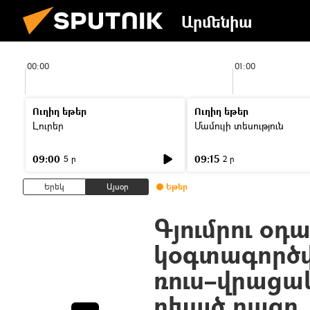
Արմենիա
00:00
01:00
Ուղիղ եթեր
Ուղիղ եթեր
Լուրեր
Մամուլի տեսություն
09:00
09:15
5 ր
2 ր
Երեկ
Այսօր
Եթեր
Գյումրու օդ
կօգտագործվ
ռուս–վրացա
բխած բացը