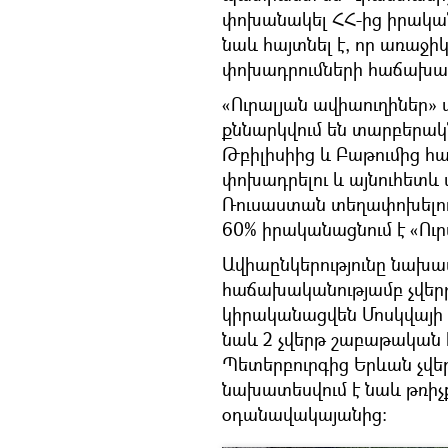
փոխանակել ՀՀ-ից իրական
նաև հայտնել է, որ առաջի
փոխադրումների հաճախակ
«Ուրալյան ավիաուղիներ» ա
քննարկվում են տարբերա
Թբիլիսիից և Բաթումից հ
փոխադրելու և այնուհետև
Ռուսաստան տեղափոխելու
60% իրականացնում է «Ուր
Ավիաընկերությունը նախա
հաճախականությամբ չվերթ
կիրականացվեն Մոսկվայի 
նաև 2 չվերթ շաբաթական
Պետերբուրգից Երևան չվեր
նախատեսվում է նաև թռիչք
օդանավակայանից: