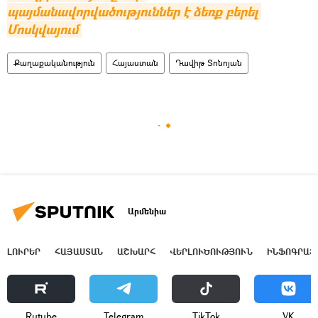
պայմանավորվածություններ է ձեռք բերել 
Մոսկվայում
Քաղաքականություն
Հայաստան
Դավիթ Տոնոյան
Արմենիա
ԼՈՒՐԵՐ
ՀԱՅԱՍՏԱՆ
ԱՇԽԱՐՀ
ՎԵՐԼՈՒԾՈՒԹՅՈՒՆ
ԻՆՖՈԳՐԱՖ
Rutube
Telegram
ТikТоk
VK