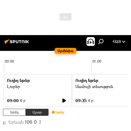
ՀԱՅ
Արմենիա
00:00
01:00
Ուղիղ եթեր
Ուղիղ եթեր
Լուրեր
Մամուլի տեսություն
09:00
09:35
6 ր
4 ր
Երեկ
Այսօր
Եթեր
ք. Երևան
106.0