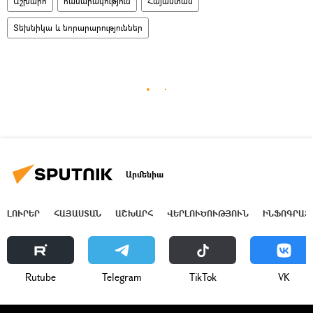
Աշխարհ
հասարակություն
Հայաստան
Տեխնիկա և նորարարություններ
Արմենիա
ԼՈՒՐԵՐ
ՀԱՅԱՍՏԱՆ
ԱՇԽԱՐՀ
ՎԵՐԼՈՒԾՈՒԹՅՈՒՆ
ԻՆՖՈԳՐԱՖ
Rutube
Telegram
ТikТоk
VK