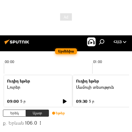
ՀԱՅ
Արմենիա
00:00
01:00
Ուղիղ եթեր
Ուղիղ եթեր
Լուրեր
Մամուլի տեսություն
09:00
09:30
5 ր
5 ր
Երեկ
Այսօր
Եթեր
ք. Երևան
106.0