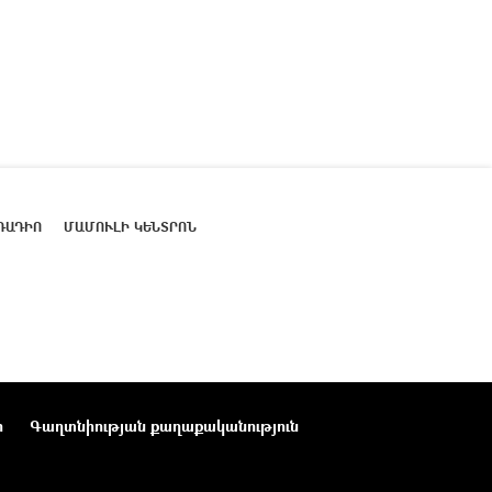
ՌԱԴԻՈ
ՄԱՄՈՒԼԻ ԿԵՆՏՐՈՆ
ր
Գաղտնիության քաղաքականություն