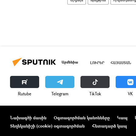
Արմենիա
ԼՈՒՐԵՐ
ՀԱՅԱՍՏԱՆ
Rutube
Telegram
ТikТоk
VK
Նախագծի մասին
Օգտագործման կանոնները
Կապ
Տեղեկանիշի (cookie) օգտագործման
Հետադարձ կապ