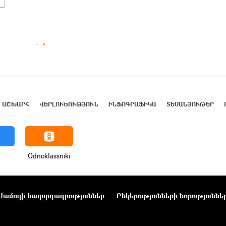
ԱՇԽԱՐՀ
ՎԵՐԼՈՒԾՈՒԹՅՈՒՆ
ԻՆՖՈԳՐԱՖԻԿԱ
ՏԵՍԱՆՅՈՒԹԵՐ
Odnoklassniki
Մամուլի հաղորդագրություններ
Ընկերությունների նորություննե