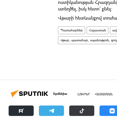
ոստիկանության Հրազդան
ստեղծել, իսկ հետո` քնել:
Վթարի հետևանքով տուժած
Պատահարներ
Հայաստան
ավ
Վթար, պատահար, սպանություն, գողո
Արմենիա
ԼՈՒՐԵՐ
ՀԱՅԱՍՏԱՆ