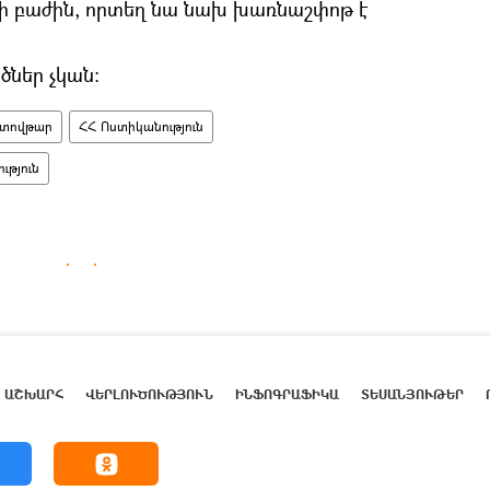
ի բաժին, որտեղ նա նախ խառնաշփոթ է
ներ չկան:
տովթար
ՀՀ Ոստիկանություն
ւթյուն
ԱՇԽԱՐՀ
ՎԵՐԼՈՒԾՈՒԹՅՈՒՆ
ԻՆՖՈԳՐԱՖԻԿԱ
ՏԵՍԱՆՅՈՒԹԵՐ