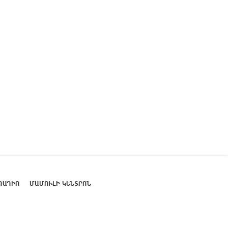
ՌԱԴԻՈ
ՄԱՄՈՒԼԻ ԿԵՆՏՐՈՆ