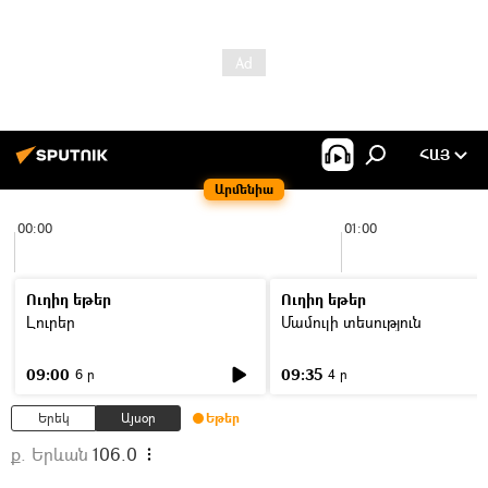
ՀԱՅ
Արմենիա
00:00
01:00
Ուղիղ եթեր
Ուղիղ եթեր
Լուրեր
Մամուլի տեսություն
09:00
09:35
6 ր
4 ր
Երեկ
Այսօր
Եթեր
ք. Երևան
106.0