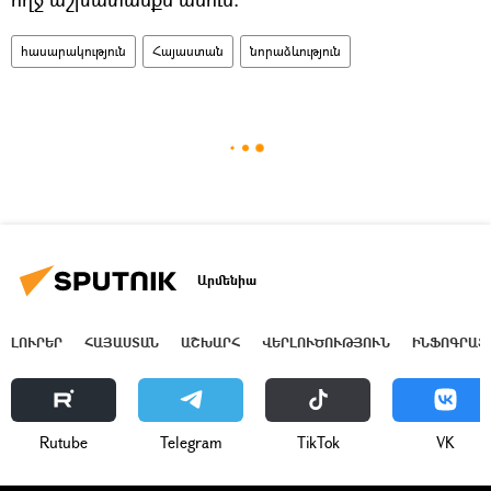
հասարակություն
Հայաստան
նորաձևություն
Արմենիա
ԼՈՒՐԵՐ
ՀԱՅԱՍՏԱՆ
ԱՇԽԱՐՀ
ՎԵՐԼՈՒԾՈՒԹՅՈՒՆ
ԻՆՖՈԳՐԱՖ
Rutube
Telegram
ТikТоk
VK