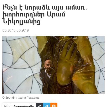
Ի՞նչն է նորաձև այս ամառ․
խորհուրդներ Արամ
Նիկոլյանից
08:26 13.06.2019
© Sputnik / Asatur Yesayants
Բաժանորդագրվել