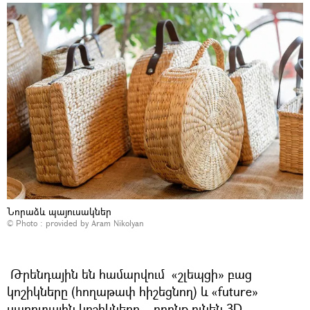
Նորաձև պայուսակներ
© Photo : provided by Aram Nikolyan
Թրենդային են համարվում «շլեպցի» բաց
կոշիկները (հողաթափ հիշեցնող) և «future»
սպորտային կոշիկները , որոնք ունեն 3D