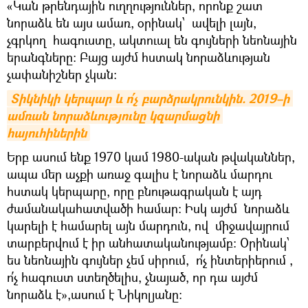
«Կան թրենդային ուղղություններ, որոնք շատ
նորաձև են այս ամառ, օրինակ՝ ավելի լայն,
չգրկող հագուստը, ակտուալ են գույների նեոնային
երանգները։ Բայց այժմ հստակ նորաձևության
չափանիշներ չկան։
Տիկնիկի կերպար և ո՛չ բարձրակրունկին. 2019–ի 
ամռան նորաձևությունը կզարմացնի 
հայուհիներին
Երբ ասում ենք 1970 կամ 1980-ական թվականներ,
ապա մեր աչքի առաջ գալիս է նորաձև մարդու
հստակ կերպարը, որը բնութագրական է այդ
ժամանակահատվածի համար։ Իսկ այժմ նորաձև
կարելի է համարել այն մարդուն, ով միջավայրում
տարբերվում է իր անհատականությամբ։ Օրինակ՝
ես նեոնային գույներ չեմ սիրում, ո՛չ ինտերիերում ,
ո՛չ հագուստ ստեղծելիս, չնայած, որ դա այժմ
նորաձև է»,ասում է Նիկոլյանը: