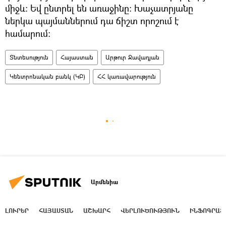
միջև։ Եվ ընտրել են առաջինը։ Խաչատրյանը
ներկա պայմաններում դա ճիշտ որոշում է
համարում։
Տնտեսություն
Հայաստան
Արթուր Ջավադյան
Կենտրոնական բանկ (ԿԲ)
ՀՀ կառավարություն
Արմենիա
ԼՈՒՐԵՐ
ՀԱՅԱՍՏԱՆ
ԱՇԽԱՐՀ
ՎԵՐԼՈՒԾՈՒԹՅՈՒՆ
ԻՆՖՈԳՐԱՖ