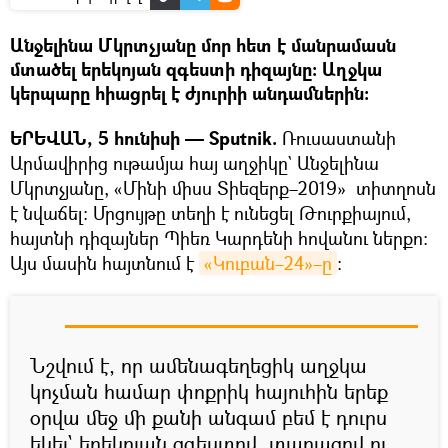
Անջելինա Մկրտչյանը մոր հետ է մանրամասն
մտածել երեկոյան զգեստի դիզայնը։ Աղջկա
կերպարը հիացրել է ժյուրիի անդամներին։
ԵՐԵՎԱՆ, 5 հունիսի — Sputnik.
Ռուսաստանի
Արմավիրից ութամյա հայ աղջիկը` Անջելինա
Մկրտչյանը, «Մինի միսս Տիեզերք–2019» տիտղոսն
է նվաճել։ Մրցույթը տեղի է ունեցել Թուրքիայում,
հայտնի դիզայներ Պիեռ Կարդենի հովանու ներքո։
Այս մասին հայտնում է
«Կուբան–24»–ը
։
Նշվում է, որ ամենագեղեցիկ աղջկա
կոչման համար փոքրիկ հայուհին երեք
օրվա մեջ մի քանի անգամ բեմ է դուրս
եկել` երեկոյան զգեստով, տարազով ու