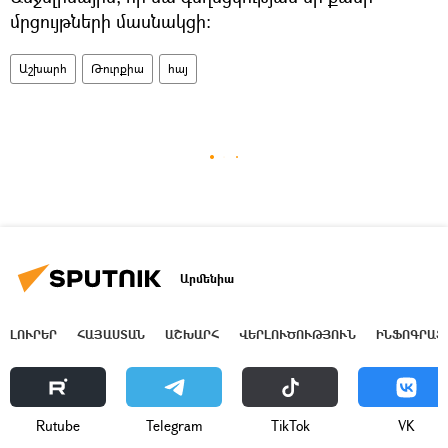
մրցույթների մասնակցի։
Աշխարհ
Թուրքիա
հայ
Արմենիա
ԼՈՒՐԵՐ
ՀԱՅԱՍՏԱՆ
ԱՇԽԱՐՀ
ՎԵՐԼՈՒԾՈՒԹՅՈՒՆ
ԻՆՖՈԳՐԱՖ
Rutube
Telegram
ТikТоk
VK