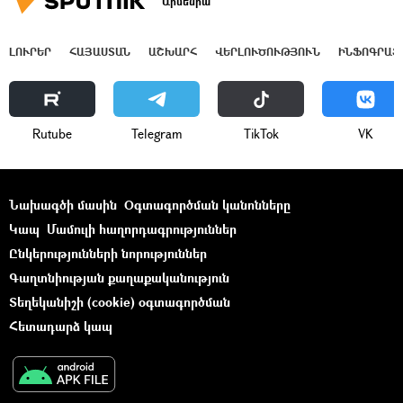
Արմենիա
ԼՈՒՐԵՐ
ՀԱՅԱՍՏԱՆ
ԱՇԽԱՐՀ
ՎԵՐԼՈՒԾՈՒԹՅՈՒՆ
ԻՆՖՈԳՐԱՖ
Rutube
Telegram
ТikТоk
VK
Նախագծի մասին
Օգտագործման կանոնները
Կապ
Մամուլի հաղորդագրություններ
Ընկերությունների նորություններ
Գաղտնիության քաղաքականություն
Տեղեկանիշի (cookie) օգտագործման
Հետադարձ կապ