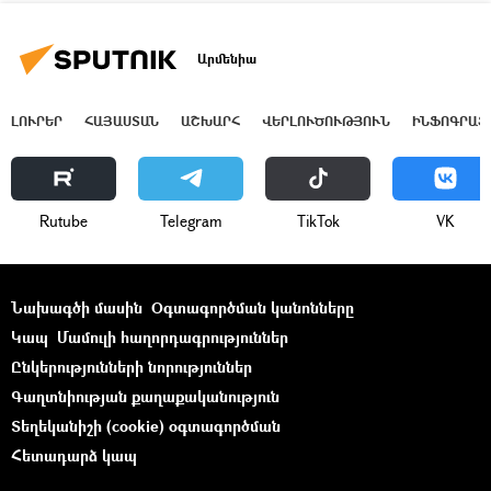
Արմենիա
ԼՈՒՐԵՐ
ՀԱՅԱՍՏԱՆ
ԱՇԽԱՐՀ
ՎԵՐԼՈՒԾՈՒԹՅՈՒՆ
ԻՆՖՈԳՐԱՖ
Rutube
Telegram
ТikТоk
VK
Նախագծի մասին
Օգտագործման կանոնները
Կապ
Մամուլի հաղորդագրություններ
Ընկերությունների նորություններ
Գաղտնիության քաղաքականություն
Տեղեկանիշի (cookie) օգտագործման
Հետադարձ կապ