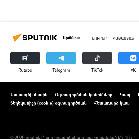
Արմենիա
ԼՈՒՐԵՐ
ՀԱՅԱՍՏԱՆ
Rutube
Telegram
ТikТоk
VK
Նախագծի մասին
Օգտագործման կանոնները
Կապ
Տեղեկանիշի (cookie) օգտագործման
Հետադարձ կապ
© 2026 Sputnik Բոլոր իրավունքները պաշտպանված են. 18+