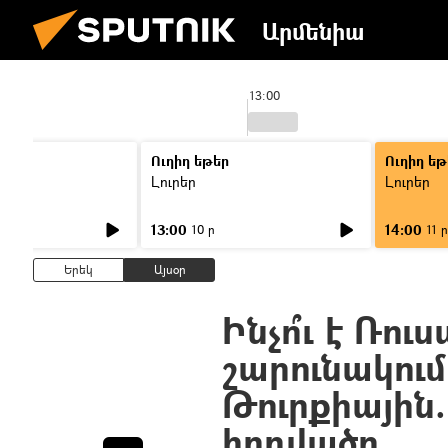
Արմենիա
13:00
Ուղիղ եթեր
Ուղիղ եթ
Լուրեր
Լուրեր
13:00
14:00
10 ր
11 ր
Երեկ
Այսօր
Ինչո՞ւ է Ռո
շարունակում
Թուրքիային.
հոդվածը