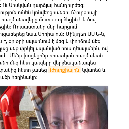
 Ու Մոսկվան դարձյալ հանդուրժեց։
յություն ունեն կոնվեnցիաներ։ Թուրքիայի
ն ռազմանավերը մուտք գործեցին Սև ծով։
եցին։ Ռուսաստանը մեր հարցում
ուցաբերեց նաև Սիրիայում։ Մինչդեռ ԱՄՆ-ն,
 է, օր օրի սպառնում է մեզ և փորձում մեզ
ողացանք փրկել սպանված ռուս դեսպանին, ով
ւմ։ Մենք խոցեցինք ռուսական ռազմական
տանը մեզ հետ կապերը վերջնականապես
 դրանից հետո չասեց
Թուրքիային
կվառեմ և
դվածի հեղինակը։