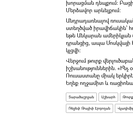
խորացման դեպքում։ Բացի 
Մերձավոր արևելքում։
Անդրադառնալով ռուսական
ստեղծված իրավիճակին՝ հո
եթե Անկարան ամերիկյան
դրանցից, ապա Մոսկվայի
կլցվի։
Վերջում թուրք վերլուծաբա
իշխանություններին. «Ի՞նչ
Ռուսաստանը միակ երկիրն 
Եղեք ողջամիտ և ռացիոնա
Տարածաշրջան
Աշխարհ
Թուր
Ռեջեփ Թայիփ Էրդողան
Վլադիմի