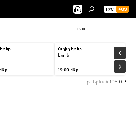
РУС
ՀԱՅ
16:00
 եթեր
Ուղիղ եթեր
ր
Լուրեր
19:00
46 ր
46 ր
ք. Երևան
106.0