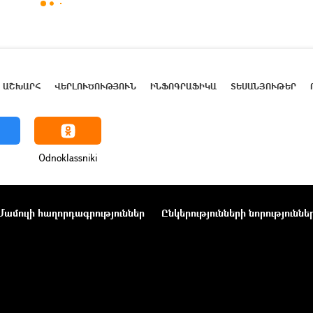
ԱՇԽԱՐՀ
ՎԵՐԼՈՒԾՈՒԹՅՈՒՆ
ԻՆՖՈԳՐԱՖԻԿԱ
ՏԵՍԱՆՅՈՒԹԵՐ
Odnoklassniki
Մամուլի հաղորդագրություններ
Ընկերությունների նորություննե