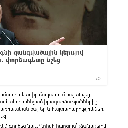
դգնի զանգվածային կերպով
ն. փորձագետը նշեց
ամար հակադիր ճակատում հայտնվեց
ւմ տեղի ունեցած իրադարձություններից
կառուսական քայլեր և հայտարարություններ,
ժեց։
մ գործեց նաև Ղրիմի հարցում՝ չճանաչելով