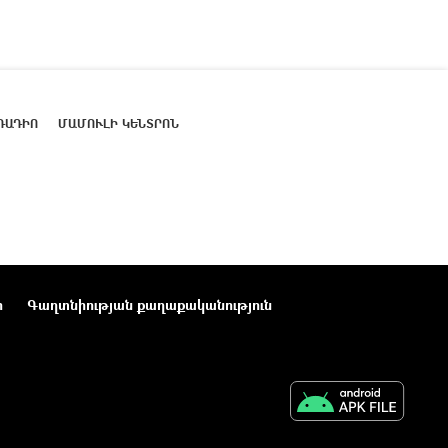
ՌԱԴԻՈ
ՄԱՄՈՒԼԻ ԿԵՆՏՐՈՆ
ր
Գաղտնիության քաղաքականություն