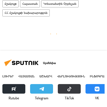
մշակույթ
Հայաստան
Կոնստանտին Օրբելյան
ՀՀ մշակույթի նախարարություն
Արմենիա
ԼՈՒՐԵՐ
ՀԱՅԱՍՏԱՆ
ԱՇԽԱՐՀ
ՎԵՐԼՈՒԾՈՒԹՅՈՒՆ
ԻՆՖՈԳՐԱՖ
Rutube
Telegram
ТikТоk
VK