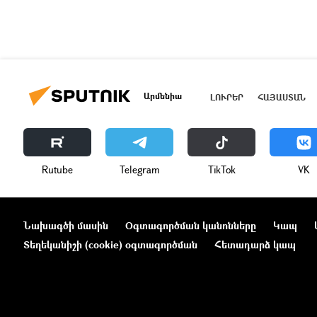
Արմենիա
ԼՈՒՐԵՐ
ՀԱՅԱՍՏԱՆ
Rutube
Telegram
ТikТоk
VK
Նախագծի մասին
Օգտագործման կանոնները
Կապ
Տեղեկանիշի (cookie) օգտագործման
Հետադարձ կապ