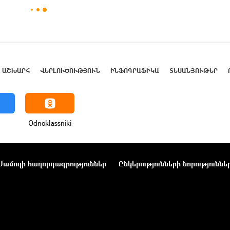
ԱՇԽԱՐՀ
ՎԵՐԼՈՒԾՈՒԹՅՈՒՆ
ԻՆՖՈԳՐԱՖԻԿԱ
ՏԵՍԱՆՅՈՒԹԵՐ
Odnoklassniki
Մամուլի հաղորդագրություններ
Ընկերությունների նորություննե