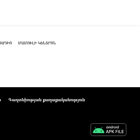
ՌԱԴԻՈ
ՄԱՄՈՒԼԻ ԿԵՆՏՐՈՆ
ր
Գաղտնիության քաղաքականություն