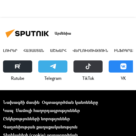
Արմենիա
ԼՈՒՐԵՐ
ՀԱՅԱՍՏԱՆ
ԱՇԽԱՐՀ
ՎԵՐԼՈՒԾՈՒԹՅՈՒՆ
ԻՆՖՈԳՐԱՖ
Rutube
Telegram
ТikТоk
VK
Նախագծի մասին
Օգտագործման կանոնները
Կապ
Մամուլի հաղորդագրություններ
Ընկերությունների նորություններ
Գաղտնիության քաղաքականություն
Տեղեկանիշի (cookie) օգտագործման