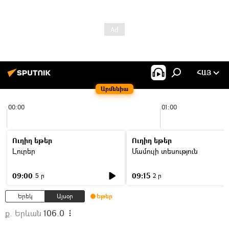
ՀԱՅ
Արմենիա
00:00
01:00
Ուղիղ եթեր
Ուղիղ եթեր
Լուրեր
Մամուլի տեսություն
09:00
09:15
5 ր
2 ր
Երեկ
Այսօր
Եթեր
ք. Երևան
106.0