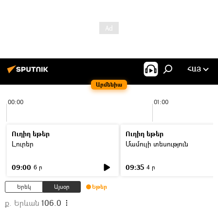
ՀԱՅ
Արմենիա
00:00
01:00
Ուղիղ եթեր
Ուղիղ եթեր
Լուրեր
Մամուլի տեսություն
09:00
09:35
6 ր
4 ր
Երեկ
Այսօր
Եթեր
ք. Երևան
106.0