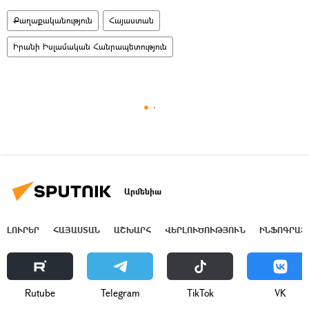
Քաղաքականություն
Հայաստան
Իրանի Իսլամական Հանրապետություն
Արմենիա
ԼՈՒՐԵՐ
ՀԱՅԱՍՏԱՆ
ԱՇԽԱՐՀ
ՎԵՐԼՈՒԾՈՒԹՅՈՒՆ
ԻՆՖՈԳՐԱՖ
Rutube
Telegram
ТikТоk
VK