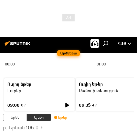
ՀԱՅ
Արմենիա
00:00
01:00
Ուղիղ եթեր
Ուղիղ եթեր
Լուրեր
Մամուլի տեսություն
09:00
09:35
6 ր
4 ր
Երեկ
Այսօր
Եթեր
ք. Երևան
106.0