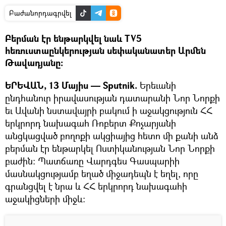
Բաժանորդագրվել
Բերման էր ենթարկվել նաև TV5
հեռուստաընկերության սեփականատեր Արմեն
Թավադյանը:
ԵՐԵՎԱՆ, 13 Մայիս — Sputnik.
Երեւանի
ընդհանուր իրավասության դատարանի Նոր Նորքի
եւ Ավանի նստավայրի բակում ի աջակցություն ՀՀ
երկրորդ նախագահ Ռոբերտ Քոչարյանի
անցկացված բողոքի ակցիայից հետո մի քանի անձ
բերման էր ենթարկել Ոստիկանության Նոր Նորքի
բաժին։ Պատճառը Վարդգես Գասպարիի
մասնակցությամբ եղած միջադեպն է եղել, որը
գրանցվել է նրա և ՀՀ երկրորդ նախագահի
աջակիցների միջև: