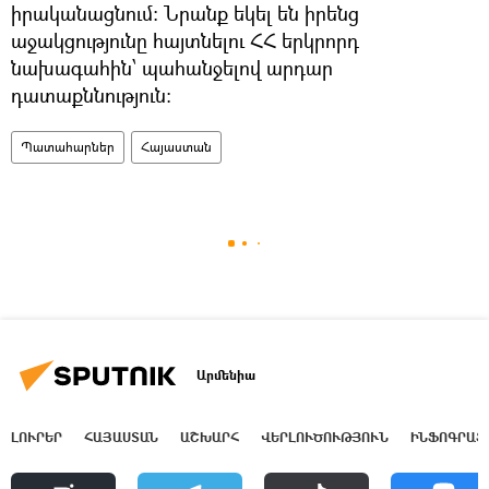
իրականացնում։ Նրանք եկել են իրենց
աջակցությունը հայտնելու ՀՀ երկրորդ
նախագահին՝ պահանջելով արդար
դատաքննություն։
Պատահարներ
Հայաստան
Արմենիա
ԼՈՒՐԵՐ
ՀԱՅԱՍՏԱՆ
ԱՇԽԱՐՀ
ՎԵՐԼՈՒԾՈՒԹՅՈՒՆ
ԻՆՖՈԳՐԱՖ