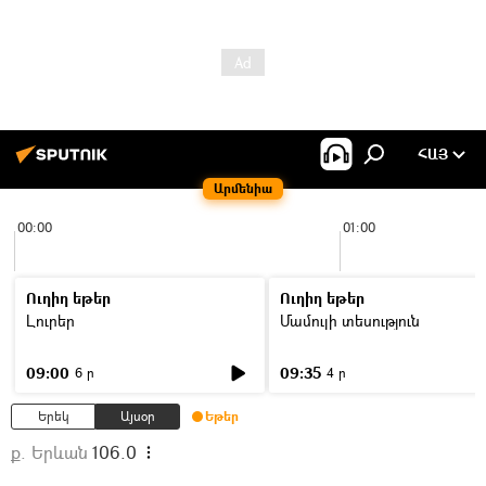
ՀԱՅ
Արմենիա
00:00
01:00
Ուղիղ եթեր
Ուղիղ եթեր
Լուրեր
Մամուլի տեսություն
09:00
09:35
6 ր
4 ր
Երեկ
Այսօր
Եթեր
ք. Երևան
106.0