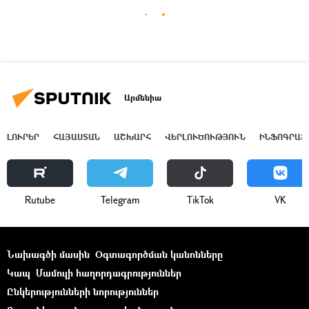
Արմենիա
ԼՈՒՐԵՐ
ՀԱՅԱՍՏԱՆ
ԱՇԽԱՐՀ
ՎԵՐԼՈՒԾՈՒԹՅՈՒՆ
ԻՆՖՈԳՐԱՖ
Rutube
Telegram
ТikТоk
VK
Նախագծի մասին
Օգտագործման կանոնները
Կապ
Մամուլի հաղորդագրություններ
Ընկերությունների նորություններ