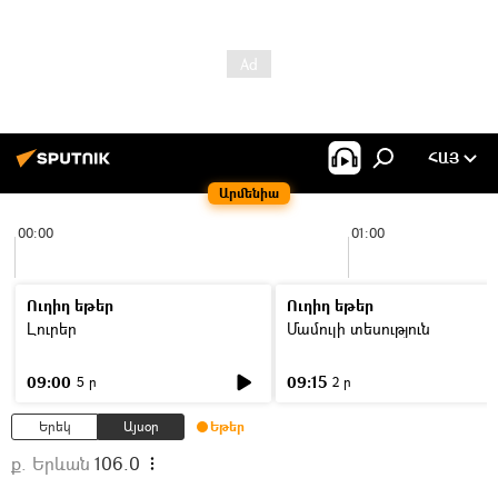
ՀԱՅ
Արմենիա
00:00
01:00
Ուղիղ եթեր
Ուղիղ եթեր
Լուրեր
Մամուլի տեսություն
09:00
09:15
5 ր
2 ր
Երեկ
Այսօր
Եթեր
ք. Երևան
106.0