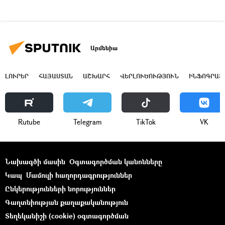
Արմենիա
ԼՈՒՐԵՐ
ՀԱՅԱՍՏԱՆ
ԱՇԽԱՐՀ
ՎԵՐԼՈՒԾՈՒԹՅՈՒՆ
ԻՆՖՈԳՐԱՖ
Rutube
Telegram
ТikТоk
VK
Նախագծի մասին
Օգտագործման կանոնները
Կապ
Մամուլի հաղորդագրություններ
Ընկերությունների նորություններ
Գաղտնիության քաղաքականություն
Տեղեկանիշի (cookie) օգտագործման