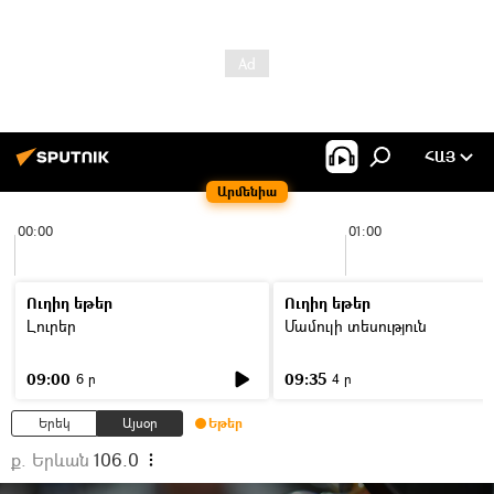
ՀԱՅ
Արմենիա
00:00
01:00
Ուղիղ եթեր
Ուղիղ եթեր
Լուրեր
Մամուլի տեսություն
09:00
09:35
6 ր
4 ր
Երեկ
Այսօր
Եթեր
ք. Երևան
106.0