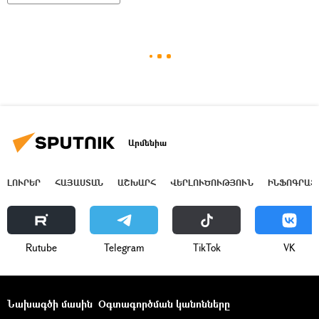
Արմենիա
ԼՈՒՐԵՐ
ՀԱՅԱՍՏԱՆ
ԱՇԽԱՐՀ
ՎԵՐԼՈՒԾՈՒԹՅՈՒՆ
ԻՆՖՈԳՐԱՖ
Rutube
Telegram
ТikТоk
VK
Նախագծի մասին
Օգտագործման կանոնները