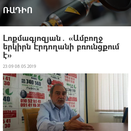
ՌԱԴԻՈ
Լոքմագյոզյան․ «Ամբողջ
երկիրն Էրդողանի բռունցքում
է»
23:09 08.05.2019