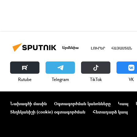
Արմենիա
ԼՈՒՐԵՐ
ՀԱՅԱՍՏԱՆ
Rutube
Telegram
ТikТоk
VK
Նախագծի մասին
Օգտագործման կանոնները
Կապ
Տեղեկանիշի (cookie) օգտագործման
Հետադարձ կապ