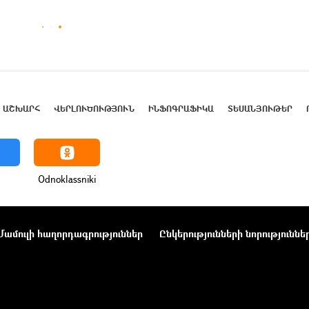
ԱՇԽԱՐՀ
ՎԵՐԼՈՒԾՈՒԹՅՈՒՆ
ԻՆՖՈԳՐԱՖԻԿԱ
ՏԵՍԱՆՅՈՒԹԵՐ
Odnoklassniki
Մամուլի հաղորդագրություններ
Ընկերությունների նորություննե