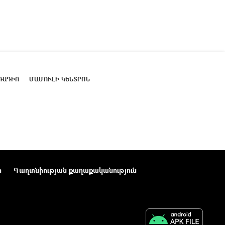
ՌԱԴԻՈ
ՄԱՄՈՒԼԻ ԿԵՆՏՐՈՆ
ր
Գաղտնիության քաղաքականություն