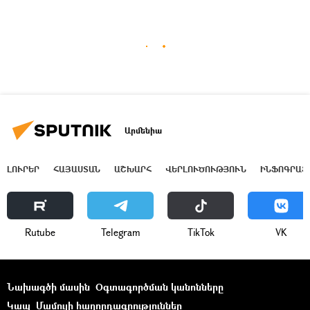
Արմենիա
ԼՈՒՐԵՐ
ՀԱՅԱՍՏԱՆ
ԱՇԽԱՐՀ
ՎԵՐԼՈՒԾՈՒԹՅՈՒՆ
ԻՆՖՈԳՐԱՖ
Rutube
Telegram
ТikТоk
VK
Նախագծի մասին
Օգտագործման կանոնները
Կապ
Մամուլի հաղորդագրություններ