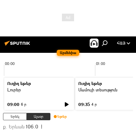
ՀԱՅ
Արմենիա
00:00
01:00
Ուղիղ եթեր
Ուղիղ եթեր
Լուրեր
Մամուլի տեսություն
09:00
09:35
6 ր
4 ր
Երեկ
Այսօր
Եթեր
ք. Երևան
106.0