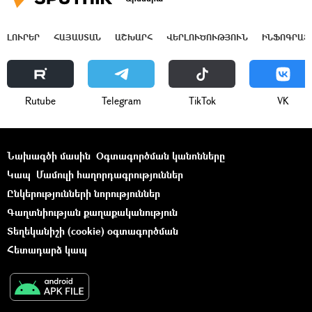
ԼՈՒՐԵՐ
ՀԱՅԱՍՏԱՆ
ԱՇԽԱՐՀ
ՎԵՐԼՈՒԾՈՒԹՅՈՒՆ
ԻՆՖՈԳՐԱՖ
Rutube
Telegram
ТikТоk
VK
Նախագծի մասին
Օգտագործման կանոնները
Կապ
Մամուլի հաղորդագրություններ
Ընկերությունների նորություններ
Գաղտնիության քաղաքականություն
Տեղեկանիշի (cookie) օգտագործման
Հետադարձ կապ