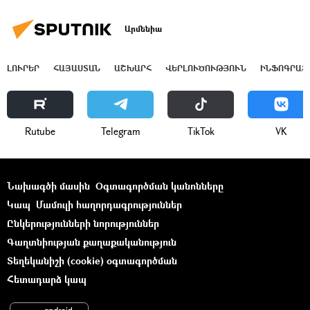
Արմենիա
ԼՈՒՐԵՐ
ՀԱՅԱՍՏԱՆ
ԱՇԽԱՐՀ
ՎԵՐԼՈՒԾՈՒԹՅՈՒՆ
ԻՆՖՈԳՐԱՖ
Rutube
Telegram
ТikТоk
VK
Նախագծի մասին
Օգտագործման կանոնները
Կապ
Մամուլի հաղորդագրություններ
Ընկերությունների նորություններ
Գաղտնիության քաղաքականություն
Տեղեկանիշի (cookie) օգտագործման
Հետադարձ կապ