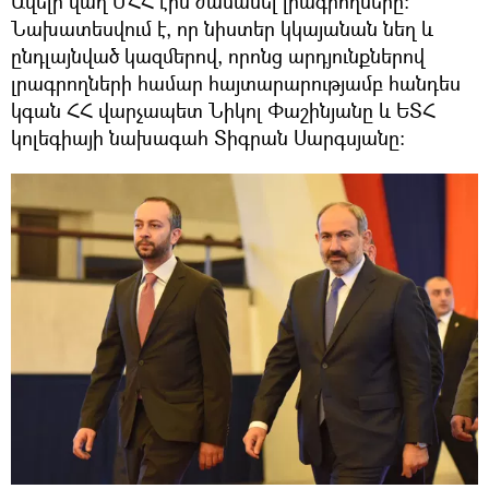
Ավելի վաղ ՄՀՀ էին ժամանել լրագրողները։
Նախատեսվում է, որ նիստեր կկայանան նեղ և
ընդլայնված կազմերով, որոնց արդյունքներով
լրագրողների համար հայտարարությամբ հանդես
կգան ՀՀ վարչապետ Նիկոլ Փաշինյանը և ԵՏՀ
կոլեգիայի նախագահ Տիգրան Սարգսյանը։