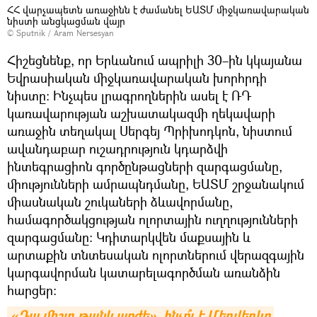
ՀՀ վարչապետն առաջինն է ժամանել ԵԱՏՄ միջկառավարական
նիստի անցկացման վայր
© Sputnik / Aram Nersesyan
Հիշեցնենք, որ Երևանում ապրիլի 30–ին կկայանա
Եվրասիական միջկառավարական խորհրդի
նիստը։ Ինչպես լրագրողներին ասել է ՌԴ
կառավարության աշխատակազմի ղեկավարի
առաջին տեղակալ Սերգեյ Պրիխոդկոն, նիստում
ավանդաբար ուշադրություն կդարձվի
ինտեգրացիոն գործընթացների զարգացմանը,
միությունների ամրապնդմանը, ԵԱՏՄ շրջանակում
միասնական շուկաների ձևավորմանը,
համագործակցության ոլորտային ուղղությունների
զարգացմանը։ Կդիտարկվեն մաքսային և
արտաքին տնտեսական ոլորտներում վերազգային
կարգավորման կատարելագործման առանձին
հարցեր։
«Դա միշտ թանկ արժե». ինչո՞ւ է Մեդվեդևը 