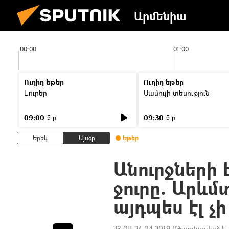
Արմենիա
00:00
01:00
Ուղիղ եթեր
Ուղիղ եթեր
Լուրեր
Մամուլի տեսություն
09:00
09:30
5 ր
5 ր
Երեկ
Այսօր
Եթեր
Անուրջների
ջուրը. Արև
այդպես էլ չ
23:08 24.04.2019
(Թարմացված է: