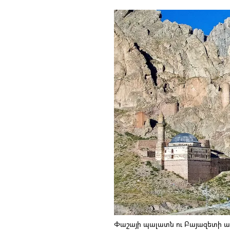
Փաշայի պալատն ու Բայազետի ա