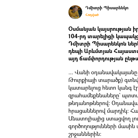
Դմիտրի Պիսարենկո
Հոդված
Օսմանյան կայսրության 
104-րդ տարելիցի կապակց
Դմիտրի Պիսարենկոն ներկ
դեպի Արևմտյան Հայաստան
այդ ճամփորդության ընթա
... Վանի օդանավակայան
Թուրքիայի տարածք) գտնվո
կատարելուց հետո կանգ էր
զրահամեքենաները` պտտ
թնդանոթներով։ Օդանավա
հրացաններով մարդիկ։ Հա
Անատոլիայից ստացվող լու
գործողությունների մասին 
շրջաններին։