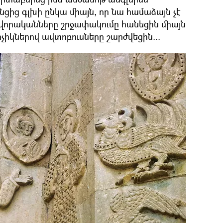
նցից գլխի ընկա միայն, որ նա համաձայն չէ
վորականները շրջափակումը հանեցին միայն
չիկներով ավտոբուսները շարժվեցին...