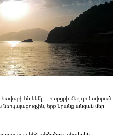
հավաքի են եկե՞լ, – հարցրի մեզ դիմավորած
ն ներկայացուցչին, երբ նրանք անցան մեր
րտաբերեց ինձ անծանոթ անգլերեն