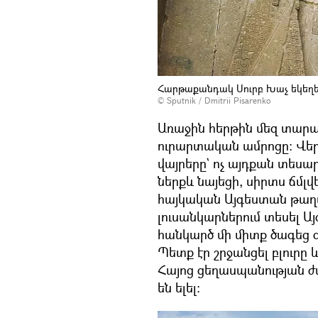
Հարթաքանդակ Սուրբ Խաչ եկեղե
© Sputnik / Dmitrii Pisarenko
Առաջին հերթին մեզ տարա
ուրարտական ամրոցը։ Վեր
վայրերը` ոչ այդքան տեսա
ներքև նայեցի, սիրտս ճմլ
հայկական Այգեստան թաղ
լուսանկարներում տեսել Ա
հանկարծ մի միտք ծագեց գլ
Պետք էր շրջանցել բլուրը
Հայոց ցեղասպանության ժ
են ելել։