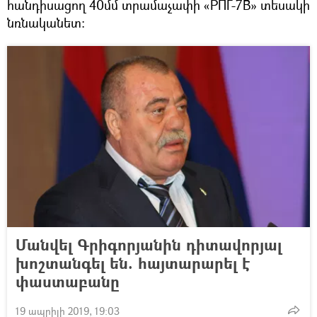
հանդիսացող 40մմ տրամաչափի «РПГ-7В» տեսակի
նռնականետ։
Մանվել Գրիգորյանին դիտավորյալ
խոշտանգել են. հայտարարել է
փաստաբանը
19 ապրիլի 2019, 19:03