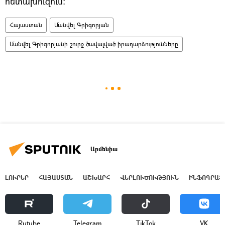
հետախուզում։
Հայաստան
Մանվել Գրիգորյան
Մանվել Գրիգորյանի շուրջ ծավալված իրադարձությունները
Արմենիա
ԼՈՒՐԵՐ
ՀԱՅԱՍՏԱՆ
ԱՇԽԱՐՀ
ՎԵՐԼՈՒԾՈՒԹՅՈՒՆ
ԻՆՖՈԳՐԱՖ
Rutube
Telegram
ТikТоk
VK