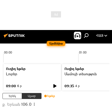
ՀԱՅ
Արմենիա
00:00
01:00
Ուղիղ եթեր
Ուղիղ եթեր
Լուրեր
Մամուլի տեսություն
09:00
09:35
6 ր
4 ր
Երեկ
Այսօր
Եթեր
ք. Երևան
106.0