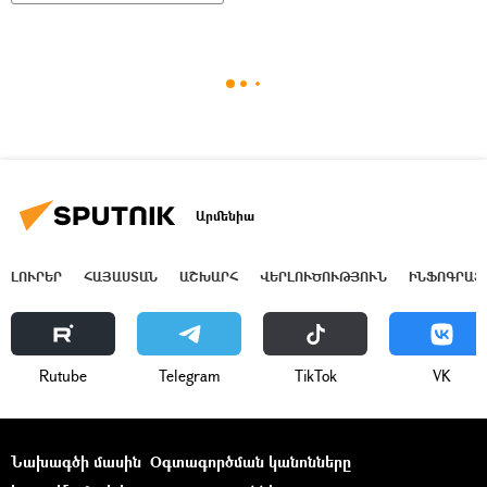
Արմենիա
ԼՈՒՐԵՐ
ՀԱՅԱՍՏԱՆ
ԱՇԽԱՐՀ
ՎԵՐԼՈՒԾՈՒԹՅՈՒՆ
ԻՆՖՈԳՐԱՖ
Rutube
Telegram
ТikТоk
VK
Նախագծի մասին
Օգտագործման կանոնները