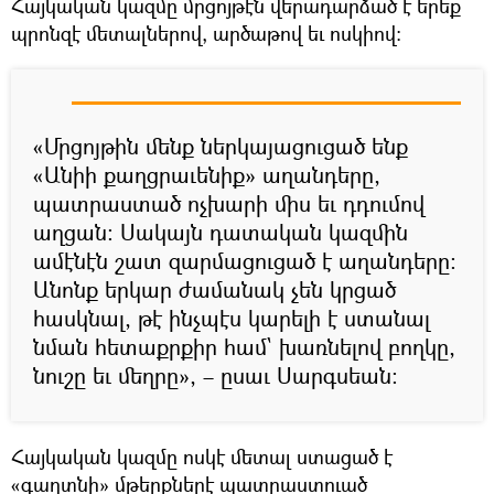
Հայկական կազմը մրցոյթէն վերադարձած է երեք
պրոնզէ մետալներով, արծաթով եւ ոսկիով:
«Մրցոյթին մենք ներկայացուցած ենք
«Անիի քաղցրաւենիք» աղանդերը,
պատրաստած ոչխարի միս եւ դդումով
աղցան: Սակայն դատական կազմին
ամէնէն շատ զարմացուցած է աղանդերը:
Անոնք երկար ժամանակ չեն կրցած
հասկնալ, թէ ինչպէս կարելի է ստանալ
նման հետաքրքիր համ` խառնելով բողկը,
նուշը եւ մեղրը», – ըսաւ Սարգսեան:
Հայկական կազմը ոսկէ մետալ ստացած է
«գաղտնի» մթերքներէ պատրաստուած