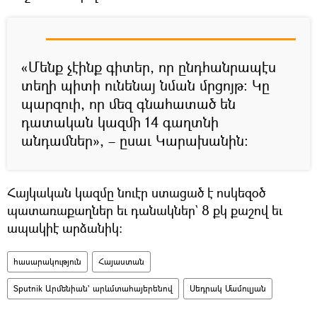
«Մենք չէինք գիտեր, որ ընդհանրապէս
տեղի պիտի ունենայ նման մրցոյթ: Կը
պարզուի, որ մեզ գնահատած են
դատական կազմի 14 գաղտնի
անդամներ», – ըսաւ Կարախանին:
Հայկական կազմը նուէր ստացած է ոսկեզօծ
պատառաքաղներ եւ դանակներ` 8 քկ քաշով եւ
ապակիէ արձանիկ:
հասարակություն
Հայաստան
Sputnik Արմենիան` արևմտահայերենով
Սեդրակ Մամուլյան