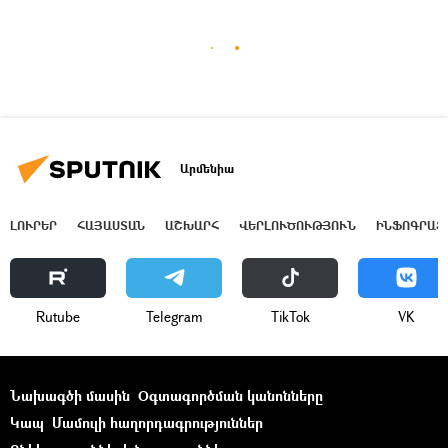
Արմենիա
ԼՈՒՐԵՐ
ՀԱՅԱՍՏԱՆ
ԱՇԽԱՐՀ
ՎԵՐԼՈՒԾՈՒԹՅՈՒՆ
ԻՆՖՈԳՐԱՖ
Rutube
Telegram
ТikТоk
VK
Նախագծի մասին
Օգտագործման կանոնները
Կապ
Մամուլի հաղորդագրություններ