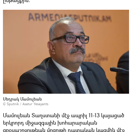
Սեդրակ Մամուլեան
© Sputnik / Asatur Yesayants
Մամուլեան Տաղստանի մէջ ապրիլ 11-13 կայացած
երկրորդ միջազգային խոհարարական
զբօսաշրջութեան մրցոյթի դատական կազմին մէջ