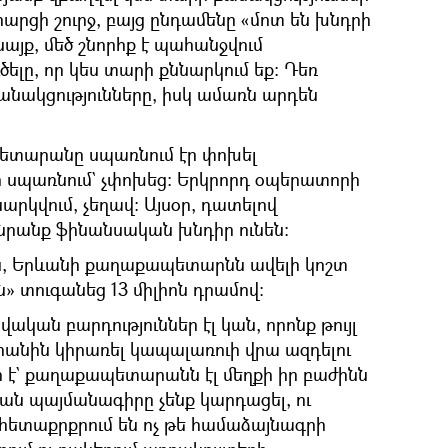
արցի շուրջ, բայց ընդամենը «մոտ են խնդրի
այք, մեծ շնորհք է պահանջվում
ելը, որ կես տարի քննարկում եք։ Դեռ
անակցությունները, իսկ ամառն արդեն
տարանը սպառնում էր փոխել
 սպառնում` չփոխեց։ Երկրորդ օպերատորի
արկվում, չեղավ։ Այսօր, դատելով
 նրանք ֆինանսական խնդիր ունեն։
–ին, Երևանի քաղաքապետարնն ավելի կոշտ
ն» տուգանեց 13 միլիոն դրամով։
ական բարդություններ էլ կան, որոնք թույլ
անին կիրառել կապալառուի վրա ազդելու
ր է` քաղաքապետարանն էլ մեղքի իր բաժինն
ն պայմանագիրը չենք կարդացել, ու
հետաքրքրում են ոչ թե համաձայնագրի