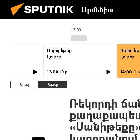
Արմենիա
13:00
Ուղիղ եթեր
Ուղիղ եթ
Լուրեր
Լուրեր
13:00
14:00
10 ր
11 ր
Երեկ
Այսօր
Ռեկորդի ճա
քաղաքապետ
«Սանիթեքը»
կարողանում