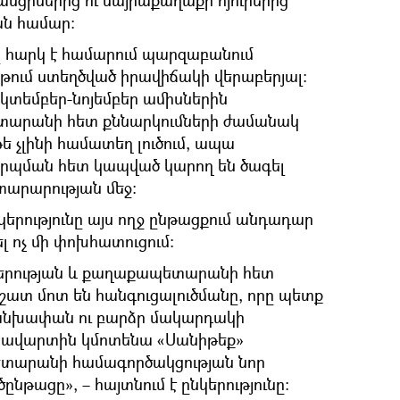
ևանցիներից ու մայրաքաղաքի հյուրերից
ան համար։
ը հարկ է համարում պարզաբանում
աթում ստեղծված իրավիճակի վերաբերյալ:
տեմբեր-նոյեմբեր ամիսներին
ետարանի հետ քննարկումների ժամանակ
ե չլինի համատեղ լուծում, ապա
րպման հետ կապված կարող են ծագել
յտարարության մեջ։
նկերությունը այս ողջ ընթացքում անդադար
ել ոչ մի փոխհատուցում։
նկերության և քաղաքապետարանի հետ
շատ մոտ են հանգուցալուծմանը, որը պետք
 անխափան ու բարձր մակարդակի
վ ավարտին կմոտենա «Սանիթեք»
ետարանի համագործակցության նոր
նթացը», – հայտնում է ընկերությունը։