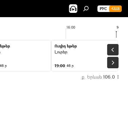
РУС
ՀԱՅ
16:00
16:35
 եթեր
Ուղիղ եթեր
ր
Լուրեր
19:00
46 ր
46 ր
ք. Երևան
106.0