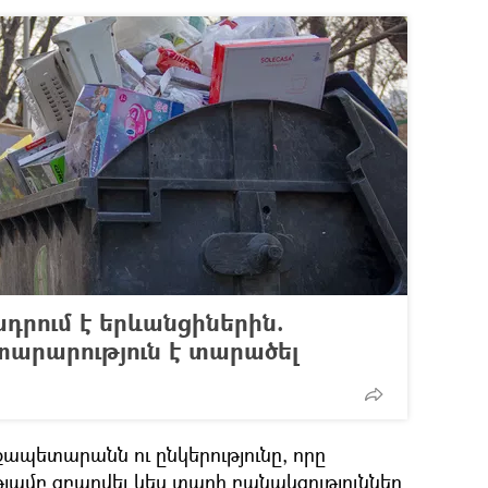
դրում է երևանցիներին.
յտարարություն է տարածել
ապետարանն ու ընկերությունը, որը
ամբ զբաղվել կես տարի բանակցություններ