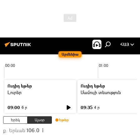
ՀԱՅ
Արմենիա
00:00
01:00
Ուղիղ եթեր
Ուղիղ եթեր
Լուրեր
Մամուլի տեսություն
09:00
09:35
6 ր
4 ր
Երեկ
Այսօր
Եթեր
ք. Երևան
106.0