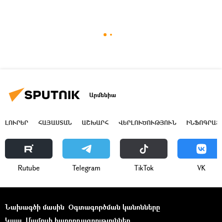
Արմենիա
ԼՈՒՐԵՐ
ՀԱՅԱՍՏԱՆ
ԱՇԽԱՐՀ
ՎԵՐԼՈՒԾՈՒԹՅՈՒՆ
ԻՆՖՈԳՐԱՖ
Rutube
Telegram
ТikТоk
VK
Նախագծի մասին
Օգտագործման կանոնները
Կապ
Մամուլի հաղորդագրություններ