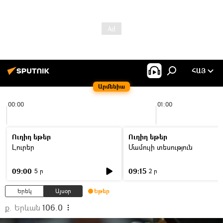
ՀԱՅ
Արմենիա
00:00
01:00
Ուղիղ եթեր
Ուղիղ եթեր
Լուրեր
Մամուլի տեսություն
09:00
09:15
5 ր
2 ր
Երեկ
Այսօր
Եթեր
ք. Երևան
106.0