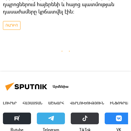
դպրոցներում հայերենի և հայոց պատմության
դասաժամերը կրճատվել էին։
ՌԱԴԻՈ
Արմենիա
ԼՈՒՐԵՐ
ՀԱՅԱՍՏԱՆ
ԱՇԽԱՐՀ
ՎԵՐԼՈՒԾՈՒԹՅՈՒՆ
ԻՆՖՈԳՐԱՖ
Rutube
Telegram
ТikТоk
VK