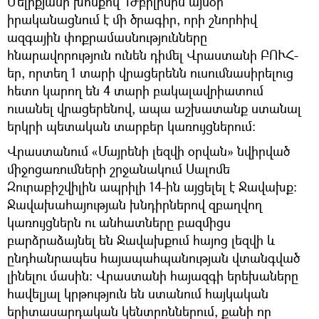
Մելիքյանի խոսքով` Թբիլիսին այսօր
իրականացնում է մի ծրագիր, որի շնորհիվ
ազգային փոքրամասնությունները
հնարավորություն ունեն դիմել Վրաստանի ԲՈՒՀ-
եր, որտեղ 1 տարի վրացերենն ուսումնասիրելուց
հետո կարող են 4 տարի բակալավրիատում
ուսանել վրացերենով, ապա աշխատանք ստանալ
երկրի պետական տարբեր կառույցներում։
Վրաստանում «Մայրենի լեզվի օրվան» նվիրված
միջոցառումների շրջանակում Սալոմե
Զուրաբիշվիլին ապրիլի 14-ին այցելել է Ջավախք։
Ջավախահայության խնդիրներով զբաղվող
կառույցներն ու անհատները բազմիցս
բարձրաձայնել են Ջավախքում հայոց լեզվի և
ընդհանրապես հայապահպանության վտանգված
լինելու մասին։ Վրաստանի հայազգի երեխաները
հավելյալ կրթություն են ստանում հայկական
երիտասարդական կենտրոններում, քանի որ