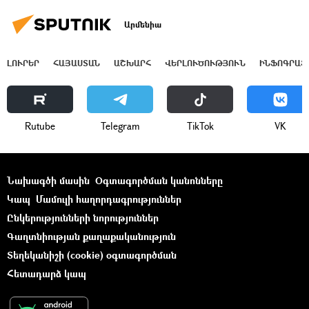
Արմենիա
ԼՈՒՐԵՐ
ՀԱՅԱՍՏԱՆ
ԱՇԽԱՐՀ
ՎԵՐԼՈՒԾՈՒԹՅՈՒՆ
ԻՆՖՈԳՐԱՖ
Rutube
Telegram
ТikТоk
VK
Նախագծի մասին
Օգտագործման կանոնները
Կապ
Մամուլի հաղորդագրություններ
Ընկերությունների նորություններ
Գաղտնիության քաղաքականություն
Տեղեկանիշի (cookie) օգտագործման
Հետադարձ կապ