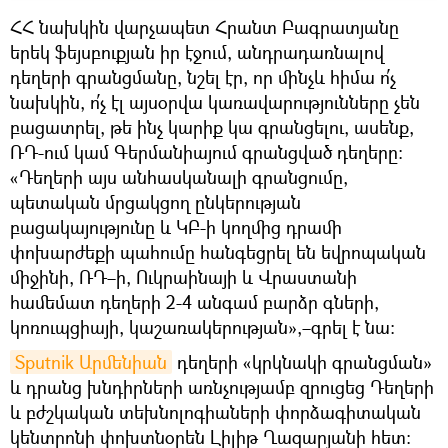
ՀՀ նախկին վարչապետ Հրանտ Բագրատյանը
երեկ ֆեյսբուքյան իր էջում, անդրադառնալով
դեղերի գրանցմանը, նշել էր, որ մինչև հիմա ո՛չ
նախկին, ո՛չ էլ այսօրվա կառավարությունները չեն
բացատրել, թե ինչ կարիք կա գրանցելու, ասենք,
ՌԴ-ում կամ Գերմանիայում գրանցված դեղերը։
«Դեղերի այս անհասկանալի գրանցումը,
պետական մրցակցող ընկերության
բացակայությունը և ԿԲ-ի կողմից դրամի
փոխարժեքի պահումը հանգեցրել են եվրոպական
միջինի, ՌԴ–ի, Ուկրաինայի և Վրաստանի
համեմատ դեղերի 2-4 անգամ բարձր գների,
կոռուպցիայի, կաշառակերության»,–գրել է նա։
Sputnik Արմենիան
դեղերի «կրկնակի գրանցման»
և դրանց խնդիրների առնչությամբ զրուցեց Դեղերի
և բժշկական տեխնոլոգիաների փորձագիտական
կենտրոնի փոխտնօրեն Լիլիթ Ղազարյանի հետ։