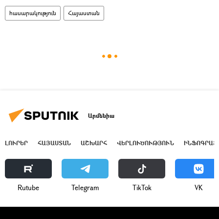
հասարակություն
Հայաստան
Արմենիա
ԼՈՒՐԵՐ
ՀԱՅԱՍՏԱՆ
ԱՇԽԱՐՀ
ՎԵՐԼՈՒԾՈՒԹՅՈՒՆ
ԻՆՖՈԳՐԱՖ
Rutube
Telegram
ТikТоk
VK