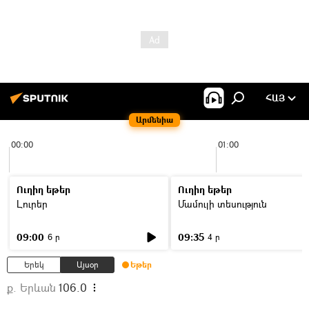
ՀԱՅ
Արմենիա
00:00
01:00
Ուղիղ եթեր
Ուղիղ եթեր
Լուրեր
Մամուլի տեսություն
09:00
09:35
6 ր
4 ր
Երեկ
Այսօր
Եթեր
ք. Երևան
106.0