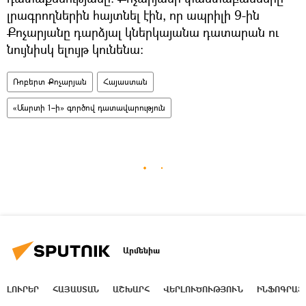
լրագրողներին հայտնել էին, որ ապրիլի 9-ին
Քոչարյանը դարձյալ կներկայանա դատարան ու
նույնիսկ ելույթ կունենա։
Ռոբերտ Քոչարյան
Հայաստան
«Մարտի 1–ի» գործով դատավարություն
Արմենիա
ԼՈՒՐԵՐ
ՀԱՅԱՍՏԱՆ
ԱՇԽԱՐՀ
ՎԵՐԼՈՒԾՈՒԹՅՈՒՆ
ԻՆՖՈԳՐԱՖ