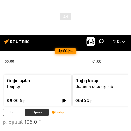
ՀԱՅ
Արմենիա
00:00
01:00
Ուղիղ եթեր
Ուղիղ եթեր
Լուրեր
Մամուլի տեսություն
09:00
09:15
5 ր
2 ր
Երեկ
Այսօր
Եթեր
ք. Երևան
106.0