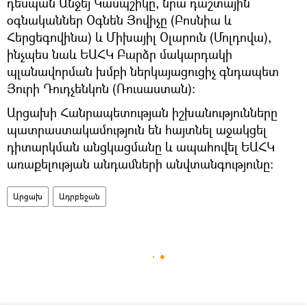
դեսպան Անջեյ Կասպշիկը, նրա դաշտային
օգնականներ Օգնեն Յովիչը (Բոսնիա և
Հերցեգովինա) և Միխայիլ Օլարուն (Մոլդովա),
ինչպես նաև ԵԱՀԿ Բարձր մակարդակի
պլանավորման խմբի ներկայացուցիչ գնդապետ
Յուրի Դուդչենկոն (Ռուսաստան):
Արցախի Հանրապետության իշխանությունները
պատրաստակամություն են հայտնել աջակցել
դիտարկման անցկացմանը և ապահովել ԵԱՀԿ
առաքելության անդամների անվտանգությունը։
Արցախ
Ադրբեջան