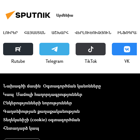
Արմենիա
ԼՈՒՐԵՐ
ՀԱՅԱՍՏԱՆ
ԱՇԽԱՐՀ
ՎԵՐԼՈՒԾՈՒԹՅՈՒՆ
ԻՆՖՈԳՐԱՖ
Rutube
Telegram
ТikТоk
VK
Նախագծի մասին
Օգտագործման կանոնները
Կապ
Մամուլի հաղորդագրություններ
Ընկերությունների նորություններ
Գաղտնիության քաղաքականություն
Տեղեկանիշի (cookie) օգտագործման
Հետադարձ կապ