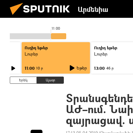
Արմենիա
11:00
Ուղիղ եթեր
Ուղիղ եթեր
Լուրեր
Լուրեր
Եթեր
11:00
13:00
10 ր
46 ր
Երեկ
Այսօր
Տրանսգենդեր
ԱԺ–ում. Նա
զայրացավ. 
17:13 05.04.2019
(Թարմացված է: