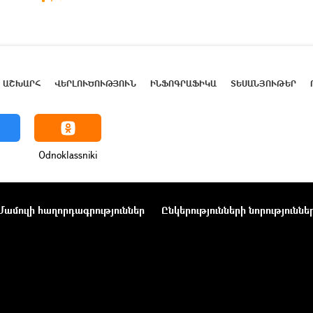
ԱՇԽԱՐՀ
ՎԵՐԼՈՒԾՈՒԹՅՈՒՆ
ԻՆՖՈԳՐԱՖԻԿԱ
ՏԵՍԱՆՅՈՒԹԵՐ
Odnoklassniki
Մամուլի հաղորդագրություններ
Ընկերությունների նորություննե