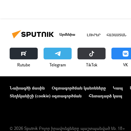
Արմենիա
ԼՈՒՐԵՐ
ՀԱՅԱՍՏԱՆ
Rutube
Telegram
ТikТоk
VK
Նախագծի մասին
Օգտագործման կանոնները
Կապ
Տեղեկանիշի (cookie) օգտագործման
Հետադարձ կապ
© 2026 Sputnik Բոլոր իրավունքները պաշտպանված են. 18+