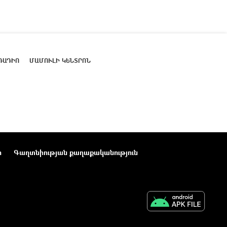
ՌԱԴԻՈ
ՄԱՄՈՒԼԻ ԿԵՆՏՐՈՆ
ր
Գաղտնիության քաղաքականություն